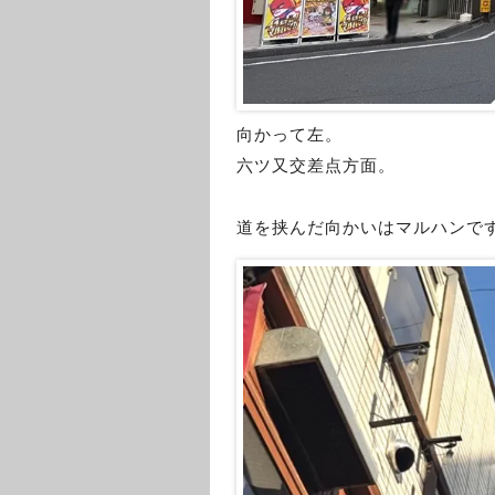
向かって左。
六ツ又交差点方面。
道を挟んだ向かいはマルハンで