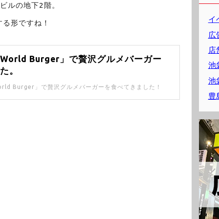
ビルの地下2階。
イ
する形ですね！
広
店
orld Burger」で贅沢グルメバーガー
池
きた。
池
rld Burger」で贅沢グルメバーガーを食べてきました！
豊