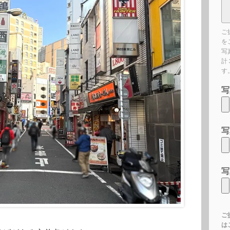
ご
を
写
計
す
写
写
写
ご
は