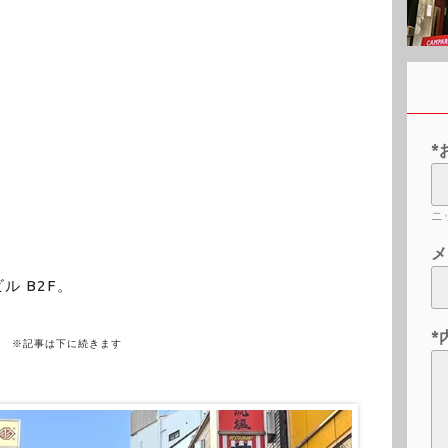
*
ニ
メ
ル B2F。
*
※記事は下に続きます