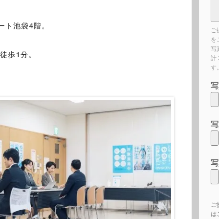
ゲート池袋4階。
ご
を
写
ら徒歩1分。
計
す
写
写
写
ご
は