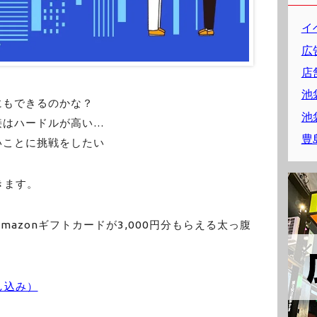
イ
広
店
池
にもできるのかな？
池
接はハードルが高い…
豊
いことに挑戦をしたい
きます。
azonギフトカードが3,000円分もらえる太っ腹
し込み）