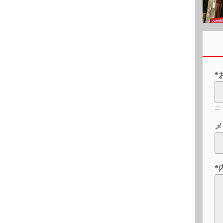
*
ニ
メ
*