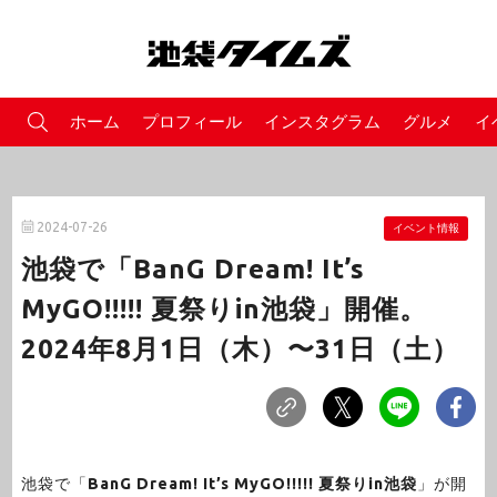
ホーム
プロフィール
インスタグラム
グルメ
イ
2024-07-26
イベント情報
池袋で「BanG Dream! It’s
MyGO!!!!! 夏祭りin池袋」開催。
2024年8月1日（木）〜31日（土）
池袋で「
BanG Dream! It’s MyGO!!!!! 夏祭りin池袋
」が開