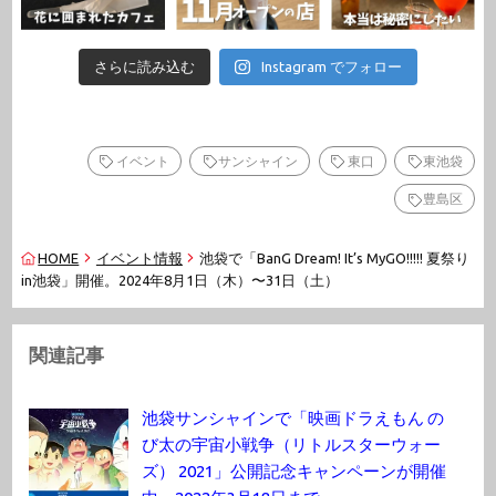
さらに読み込む
Instagram でフォロー
イベント
サンシャイン
東口
東池袋
豊島区
HOME
イベント情報
池袋で「BanG Dream! It’s MyGO!!!!! 夏祭り
in池袋」開催。2024年8月1日（木）〜31日（土）
関連記事
池袋サンシャインで「映画ドラえもん の
び太の宇宙小戦争（リトルスターウォー
ズ） 2021」公開記念キャンペーンが開催