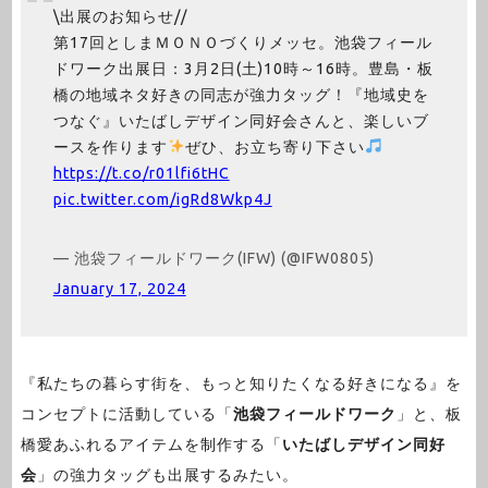
\出展のお知らせ//
第17回としまＭＯＮＯづくりメッセ。池袋フィール
ドワーク出展日：3月2日(土)10時～16時。豊島・板
橋の地域ネタ好きの同志が強力タッグ！『地域史を
つなぐ』いたばしデザイン同好会さんと、楽しいブ
ースを作ります
ぜひ、お立ち寄り下さい
https://t.co/r01lfi6tHC
pic.twitter.com/igRd8Wkp4J
— 池袋フィールドワーク(IFW) (@IFW0805)
January 17, 2024
『私たちの暮らす街を、もっと知りたくなる好きになる』を
コンセプトに活動している「
池袋フィールドワーク
」と、板
橋愛あふれるアイテムを制作する「
いたばしデザイン同好
会
」の強力タッグも出展するみたい。