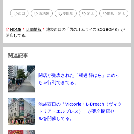
西口
西池袋
要町駅
閉店
開店・閉店
HOME
店舗情報
池袋西口の「男のオムライス EGG BOMB」が
閉店してる。
関連記事
閉店が発表された「麺処 篠はら」にめっ
ちゃ行列できてる。
池袋西口の「Victoria・L-Breath（ヴィク
トリア・エルブレス）」が完全閉店セー
ルを開催してる。