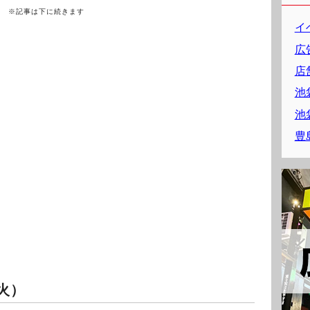
※記事は下に続きます
イ
広
店
池
池
豊
火）