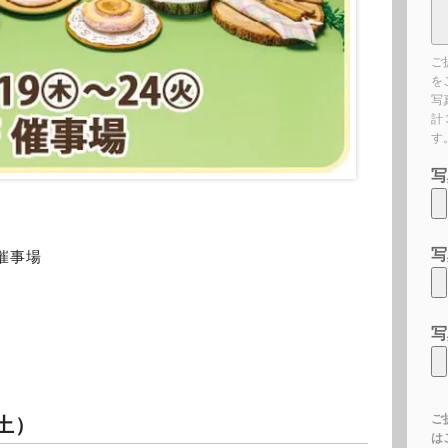
ご
を
写
計
す
写
写
催事場
写
ご
土）
は