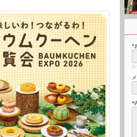
*
ニ
メ
*