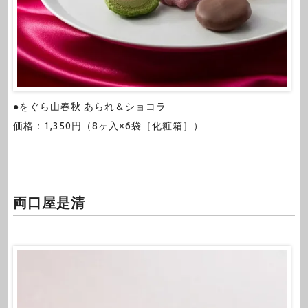
●をぐら山春秋 あられ＆ショコラ
価格：1,350円（8ヶ入×6袋［化粧箱］）
両口屋是清