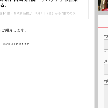
てる。
西武池袋本店の地下1階・西武食品館が、8月2日（金）から7階での仮営業が始まっています。 デパ地下の雰囲気をギュッと凝縮したようなデパナナ。 美味しそうなお惣菜やスイーツがたくさん並んでいました。
をご紹介します。
*
※記事は下に続きます
ニ
メ
*