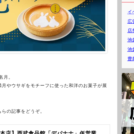
イ
広
店
池
池
豊
）
の名月。
満月やウサギをモチーフに使った和洋のお菓子が展
ちらの記事をどうぞ。
袋本店】西武食品館「デパナナ」仮営業