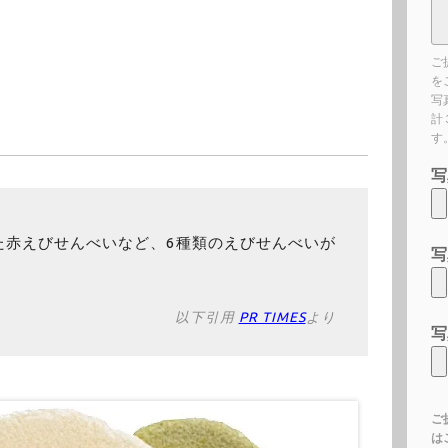
ご
を
写
計
す
写
た赤えびせんべいなど、6種類のえびせんべいが
写
以下引用
PR TIMES
より
写
ご
は