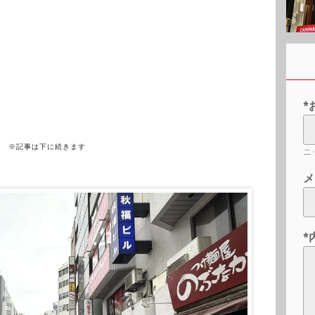
*
※記事は下に続きます
ニ
メ
*