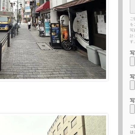
ご
を
写
計
す
写
写
写
ご
は