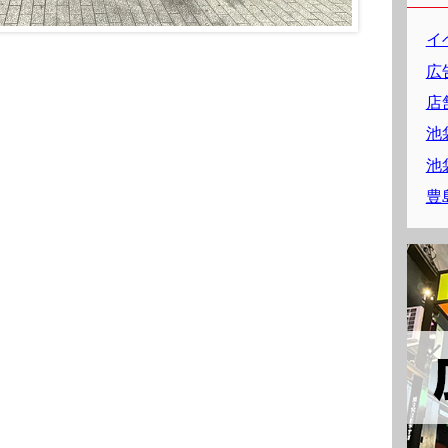
イ
広
店
池
池
豊