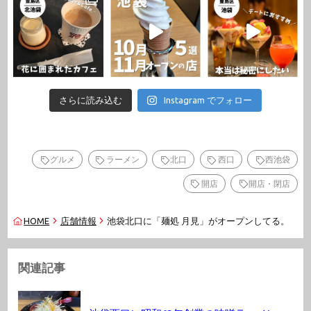
さらに読み込む
Instagram でフォロー
グルメ
ラーメン
北口
西口
西池袋
開店
開店・閉店
HOME
店舗情報
池袋北口に「麺処 月見」がオープンしてる。
関連記事