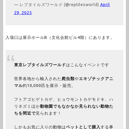
— レプタイルズワールド (@reptilesworld)
April
29, 2025
入場口は展示ホールB（文化会館ビル4階）にあります。
東京レプタイルズワールド
はこんなイベントです
世界各地から輸入された
爬虫類
や
エキゾチックアニ
マル
約10,000匹を展示・販売。
フトアゴヒゲトカゲ、ヒョウモントカゲモドキ、ハ
リネズミほか
動物園でもなかなか見られない動物た
ちを間近で
見られます！
しかもお気に入りの動物は
ペットとして購入
する事