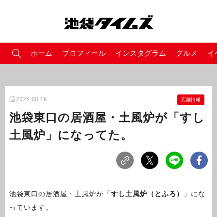
ホーム
プロフィール
インスタグラム
グルメ
イ
2023-08-16
店舗情報
池袋東口の居酒屋・土風炉が「すし
土風炉」になってた。
池袋東口の居酒屋・土風炉が「
すし土風炉（とふろ）
」にな
っています。