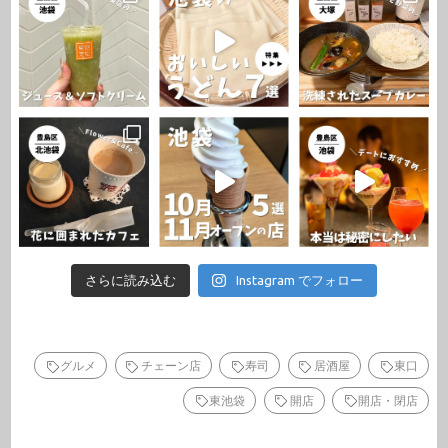
さらに読み込む
Instagram でフォロー
グルメ
チェーン店
寿司
居酒屋
東口
東池袋
開店
開店・閉店