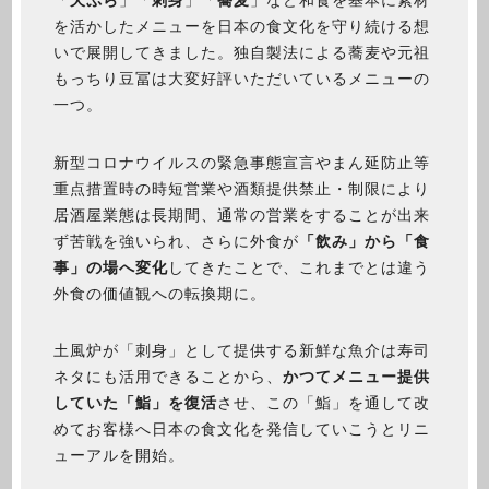
「
天ぷら
」「
刺身
」「
蕎麦
」など和食を基本に素材
を活かしたメニューを日本の食文化を守り続ける想
いで展開してきました。独自製法による蕎麦や元祖
もっちり豆冨は大変好評いただいているメニューの
一つ。
新型コロナウイルスの緊急事態宣言やまん延防止等
重点措置時の時短営業や酒類提供禁止・制限により
居酒屋業態は長期間、通常の営業をすることが出来
ず苦戦を強いられ、さらに外食が
「飲み」から「食
事」の場へ変化
してきたことで、これまでとは違う
外食の価値観への転換期に。
土風炉が「刺身」として提供する新鮮な魚介は寿司
ネタにも活用できることから、
かつてメニュー提供
していた「鮨」を復活
させ、この「鮨」を通して改
めてお客様へ日本の食文化を発信していこうとリニ
ューアルを開始。