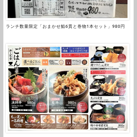
ランチ数量限定「おまかせ鮨6貫と巻物1本セット」980円