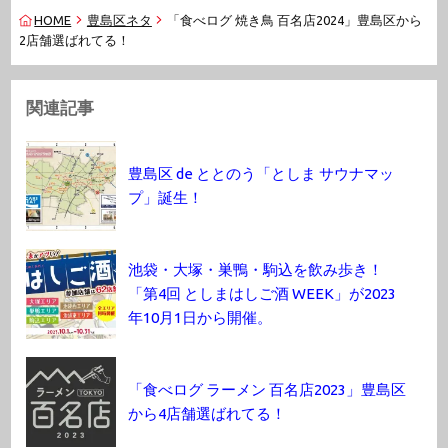
HOME
豊島区ネタ
「食べログ 焼き鳥 百名店2024」豊島区から
2店舗選ばれてる！
関連記事
豊島区 de ととのう「としま サウナマッ
プ」誕生！
池袋・大塚・巣鴨・駒込を飲み歩き！
「第4回 としまはしご酒 WEEK」が2023
年10月1日から開催。
「食べログ ラーメン 百名店2023」豊島区
から4店舗選ばれてる！