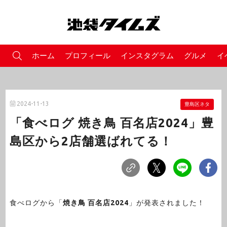
ホーム
プロフィール
インスタグラム
グルメ
イ
2024-11-13
豊島区ネタ
「食べログ 焼き鳥 百名店2024」豊
島区から2店舗選ばれてる！
食べログから「
焼き鳥 百名店2024
」が発表されました！