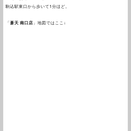
駒込駅東口から歩いて1分ほど。
「
蒼天 南口店
」地図ではここ↓