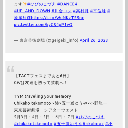
ます
#ひびのこづえ
#DANCE4
#UP_AND_DOWN
#川合ロン
#高村月
#平位蛙
#
原摩利彦
https://t.co/WuNKzTS5nc
pic.twitter.com/kyGS4gP1vO
— 東京芸術劇場 (@geigeki_info)
April 26, 2023
【TACTフェスまであと6日】
GWは友達を誘って芸劇へ！
TYM traveling your memory
Chikako takemoto ×陸×五十嵐ゆうや×小野龍一
東京芸術劇場 シアターウエスト
5月3日・4日・5日・ 6日・ 7日
#ひびのこづえ
#chikakotakemoto
#五十嵐ゆうや
#rikubouz
#小