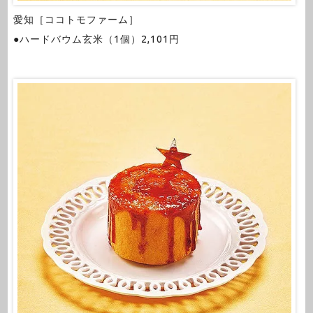
愛知［ココトモファーム］
●ハードバウム玄米（1個）2,101円