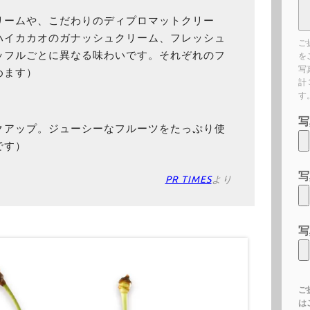
リームや、こだわりのディプロマットクリー
ハイカカオのガナッシュクリーム、フレッシュ
ご
ッフルごとに異なる味わいです。それぞれのフ
を
写
めます）
計
す
写
クアップ。ジューシーなフルーツをたっぷり使
です）
写
PR TIMES
より
写
ご
は