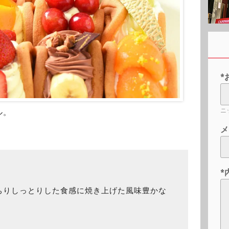
*
ニ
ル。
メ
*
ちりしっとりした食感に焼き上げた風味豊かな
）