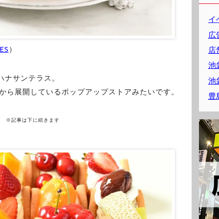
イ
広
ES
）
店
池
ハナサンテラス。
池
年から展開しているポップアップストアみたいです。
豊
※記事は下に続きます