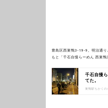
豊島区西巣鴨3-19-9。明治通
もと「千石自慢らーめん 西巣鴨
千石自慢
てた。