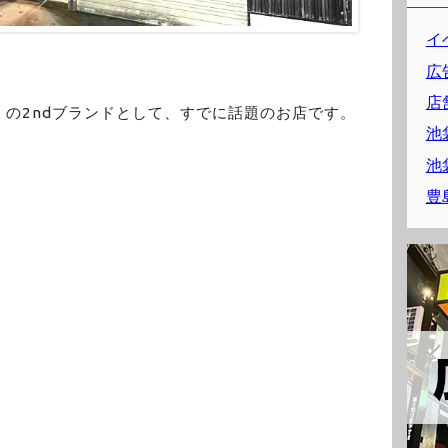
イ
。
広
店
の2ndブランドとして、すでに話題のお店です。
池
池
豊