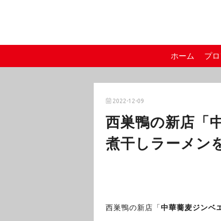
ホーム
プロ
2022-12-09
西巣鴨の新店「
煮干しラーメン
西巣鴨の新店「
中華蕎麦ジンベ