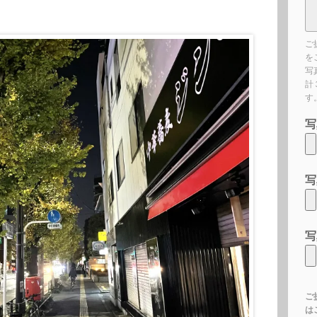
ご
を
写
計
す
写
写
写
ご
は