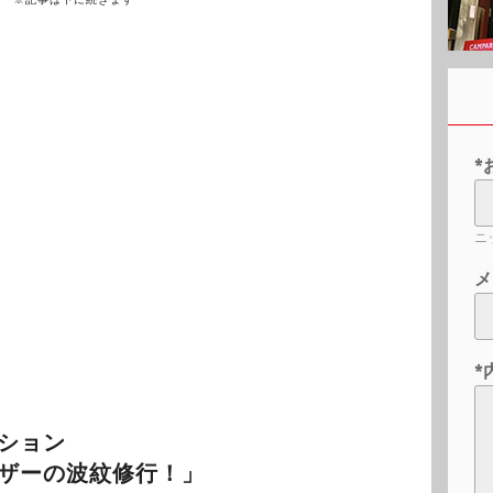
*
ニ
メ
*
ション
ザーの波紋修行！」