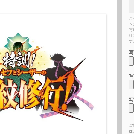
ご
を
写
計
す
写
写
写
ご
は