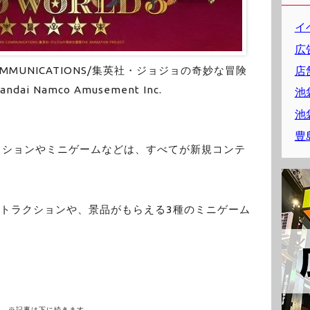
イ
広
店
COMMUNICATIONS/集英社・ジョジョの奇妙な冒険
ndai Namco Amusement Inc.
池
池
豊
クションやミニゲームなどは、すべてが新規コンテ
アトラクションや、景品がもらえる3種のミニゲーム
※記事は下に続きます