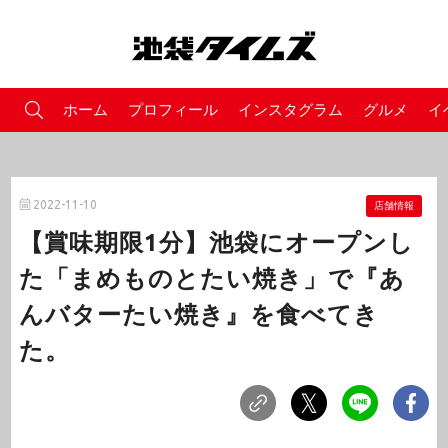
ホーム
プロフィール
インスタグラム
グルメ
イ
2022-11-10
店舗情報
【賞味期限1分】池袋にオープンし
た「まめものとたい焼き」で『あ
んバターたい焼き』を食べてき
た。