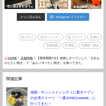
さらに読み込む
Instagram でフォロー
グルメ
サンシャイン
スイーツ
東口
東池袋
開店
開店・閉店
HOME
店舗情報
【賞味期限1分】池袋にオープンした「まめも
のとたい焼き」で『あんバターたい焼き』を食べてきた。
関連記事
池袋・サンシャインシティに新オープン
の台湾スイーツ「一遇 ICHIGU sweet」に
行ってきた！