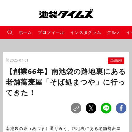
ホーム
プロフィール
インスタグラム
グルメ
イ
2025-07-01
店舗情報
【創業66年】南池袋の路地裏にある
老舗蕎麦屋「そば処まつや」に行っ
てきた！
南池袋の東（あづま）通り近く、路地裏にある老舗蕎麦屋