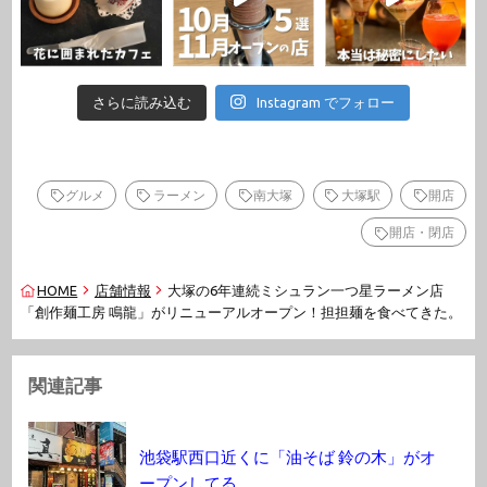
さらに読み込む
Instagram でフォロー
グルメ
ラーメン
南大塚
大塚駅
開店
開店・閉店
HOME
店舗情報
大塚の6年連続ミシュラン一つ星ラーメン店
「創作麺工房 鳴龍」がリニューアルオープン！担担麺を食べてきた。
関連記事
池袋駅西口近くに「油そば 鈴の木」がオ
ープンしてる。