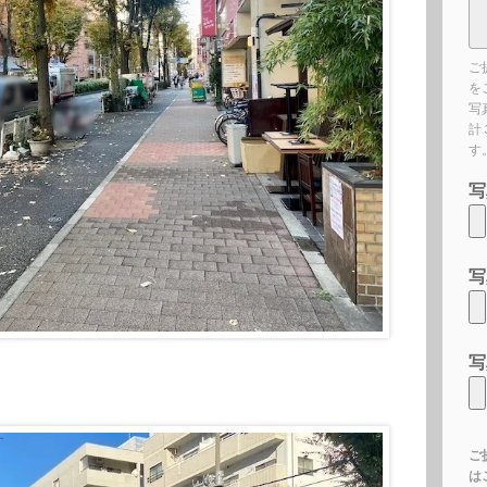
ご
を
写
計
す
写
写
写
ご
は