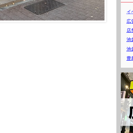
イ
広
。
店
池
池
豊