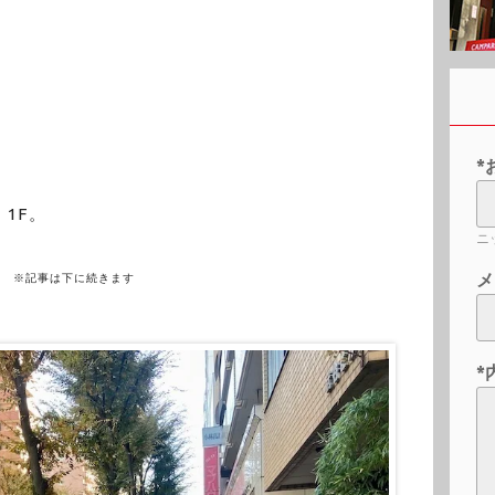
*
 1F。
ニ
メ
※記事は下に続きます
*