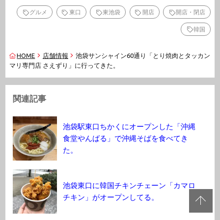
グルメ
東口
東池袋
開店
開店・閉店
韓国
HOME
店舗情報
池袋サンシャイン60通り「とり焼肉とタッカン
マリ専門店 さえずり」に行ってきた。
関連記事
池袋駅東口ちかくにオープンした「沖縄
食堂やんばる」で沖縄そばを食べてき
た。
池袋東口に韓国チキンチェーン「カマロ
チキン」がオープンしてる。