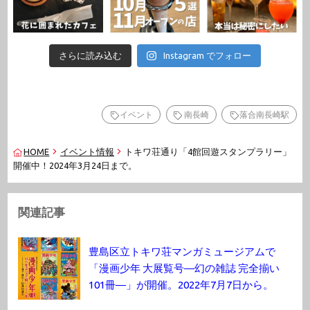
さらに読み込む
Instagram でフォロー
イベント
南長崎
落合南長崎駅
HOME
イベント情報
トキワ荘通り「4館回遊スタンプラリー」
開催中！2024年3月24日まで。
関連記事
豊島区立トキワ荘マンガミュージアムで
「漫画少年 大展覧号―幻の雑誌 完全揃い
101冊―」が開催。2022年7月7日から。