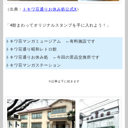
（出典：
トキワ荘通りお休み処公式X
）
「4館まわってオリジナルスタンプを手に入れよう！」
トキワ荘マンガミュージアム ←有料施設です
トキワ荘通り昭和レトロ館
トキワ荘通りお休み処 ←今回の景品交換所です
トキワ荘マンガステーション
※記事は下に続きます