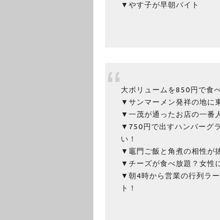
▼やす子が早朝バイト
大ボリュームを850円で食
▼サンマーメン発祥の地に
▼一茂が通ったお店の一番
▼750円で出すハンバーグ
い！
▼竈門ご飯と角煮の相性が
▼チーズが食べ放題？女性
▼朝4時から営業の行列ラ
ト！