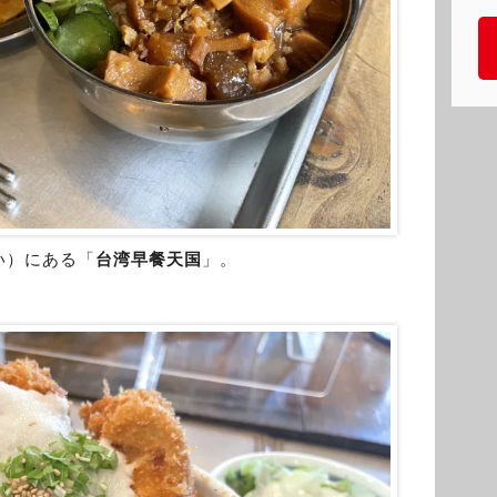
い）にある「
台湾早餐天国
」。