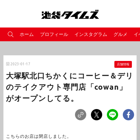
ホーム
プロフィール
インスタグラム
グルメ
イ
2023-01-17
店舗情報
大塚駅北口ちかくにコーヒー＆デリ
のテイクアウト専門店⁡「cowan」
がオープンしてる。
こちらのお店は閉店しました。