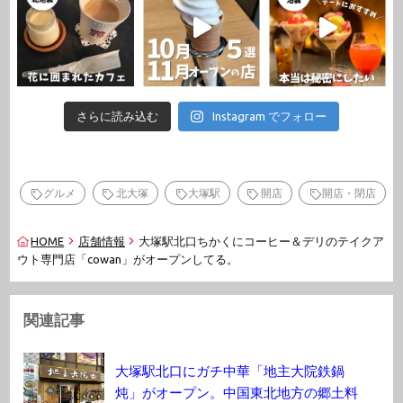
さらに読み込む
Instagram でフォロー
グルメ
北大塚
大塚駅
開店
開店・閉店
HOME
店舗情報
大塚駅北口ちかくにコーヒー＆デリのテイクア
ウト専門店⁡「cowan」がオープンしてる。
関連記事
大塚駅北口にガチ中華「地主大院鉄鍋
炖」がオープン。中国東北地方の郷土料