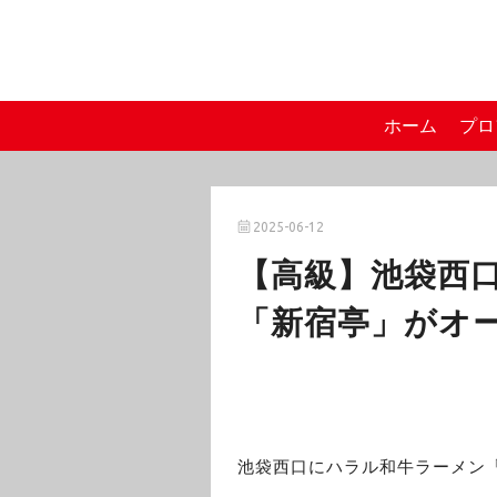
ホーム
プロ
2025-06-12
【高級】池袋西
「新宿亭」がオ
池袋西口にハラル和牛ラーメン