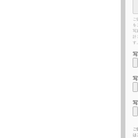
ご
を
写
計
す
写
写
写
ご
は