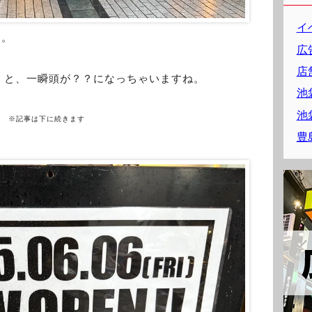
イ
日。
広
店
くと、一瞬頭が？？になっちゃいますね。
池
池
※記事は下に続きます
豊