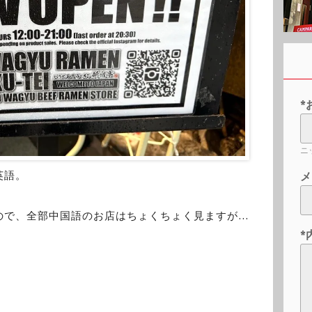
*
ニ
英語。
メ
ので、全部中国語のお店はちょくちょく見ますが…
*