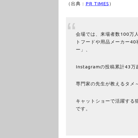
（出典：
PR TIMES
）
会場では、来場者数100万
トフードや用品メーカー4
ー」、
Instagramの投稿累計
専門家の先生が教えるタメ
キャットショーで活躍する
です。