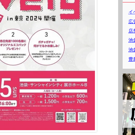
イ
広
店
池
池
豊