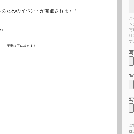
きのためのイベントが開催されます！
ご
を
ね。
写
計
す
※記事は下に続きます
写
写
写
ご
は