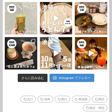
さらに読み込む
Instagram でフォロー
北口
焼肉
西口
西池袋
開店
開店・閉店