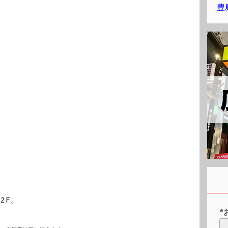
豊
2F。
*