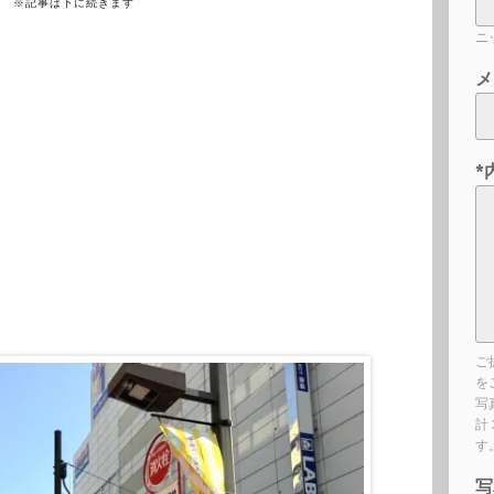
※記事は下に続きます
ニ
メ
*
ご
を
写
計
す
写