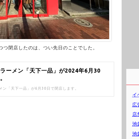
れつつ閉店したのは、つい先日のことでした。
ラーメン「天下一品」が2024年6月30
へ。
メン「天下一品」が6月30日で閉店します。
イ
広
店
池
池