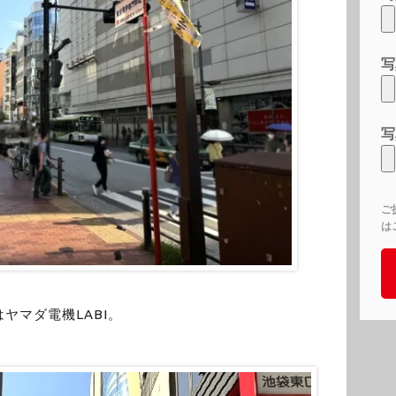
写
写
ご
は
ヤマダ電機LABI。