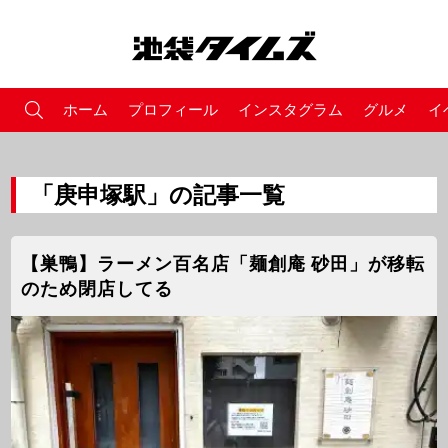
ホーム
プロフィール
インスタグラム
グルメ
イ
「庚申塚駅」の記事一覧
【巣鴨】ラーメン百名店「麺創庵 砂田」が移転
のため閉店してる