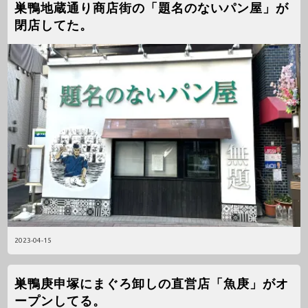
巣鴨地蔵通り商店街の「題名のないパン屋」が
閉店してた。
2023-04-15
巣鴨庚申塚にまぐろ卸しの直営店「魚庚」がオ
ープンしてる。