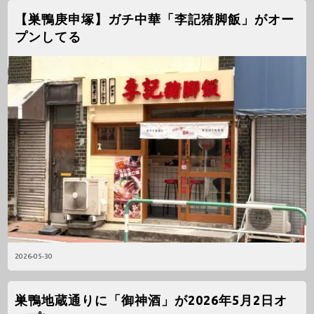
【巣鴨庚申塚】ガチ中華「李記猪脚飯」がオー
プンしてる
2026-05-30
巣鴨地蔵通りに「御神酒」が2026年5月2日オ