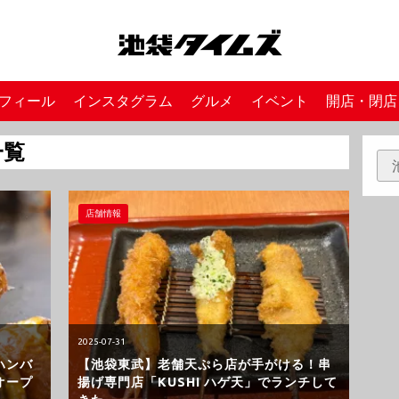
フィール
インスタグラム
グルメ
イベント
開店・閉店
一覧
店舗情報
2025-07-31
ハンバ
【池袋東武】老舗天ぷら店が手がける！串
オープ
揚げ専門店「KUSHI ハゲ天」でランチして