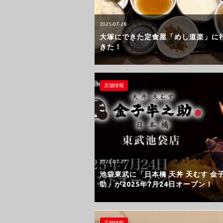
2025-07-28
大塚にできた定食屋「めし道楽」に
きた！
店舗情報
2025-07-27
池袋東武に「日本橋 天丼 天むす 金
助」が2025年7月24日オープン！
店舗情報