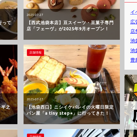
イ
2025-07-27
広
行って
【西武池袋本店】豆スイーツ・豆菓子専門
店「フェーヴ」が2025年9月オープン！
店
池
池
店舗情報
豊
2025-07-27
子半之
【池袋西口】ニシイケバレイの火曜日限定
パン屋「a tiny step⭐︎」に行ってきた！
店舗情報