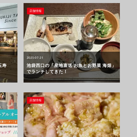
店舗情報
2025-07-21
玉寿
池袋西口の「産地直送 お魚とお野菜 海畑」
！
でランチしてきた！
店舗情報