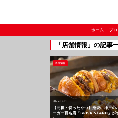
ホーム
プロ
「店舗情報」の記事
店舗情報
2025-08-01
【元祖・切ったやつ】池袋に神戸の
ーガー百名店「BRISK STAND」が