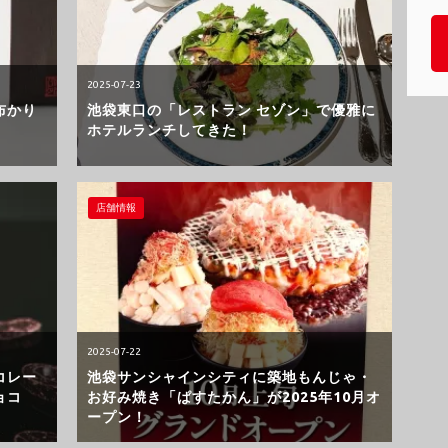
2025-07-23
布かり
池袋東口の「レストラン セゾン」で優雅に
ホテルランチしてきた！
店舗情報
2025-07-22
コレー
池袋サンシャインシティに築地もんじゃ・
ョコ
お好み焼き「ぱすたかん」が2025年10月オ
ープン！