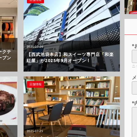
*
2025-07-26
ークテ
【西武池袋本店】和スイーツ専門店「和楽
ープン
紅屋」が2025年9月オープン！
ニ
メ
店舗情報
*
2025-07-25