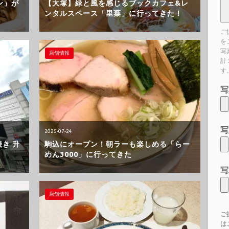
ン」が
【大塚】緑と風を感じるブックカフェ&レ
ンタルスペース「里葉」に行ってきた！
ご
を
写
店舗情報
計
す
写
写
2025-07-24
き 升
駒込にオープン！朝ラーも楽しめる「らー
めん3000」に行ってきた
写
店舗情報
ご
は