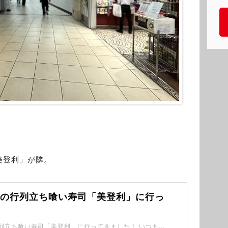
美登利」が隣。
下の行列立ち喰い寿司「美登利」に行っ
池袋駅地下の行列立ち喰い寿司「美登利」に行ってきました！ いつも満席の人気店。 コスパの高さは最強クラスです。