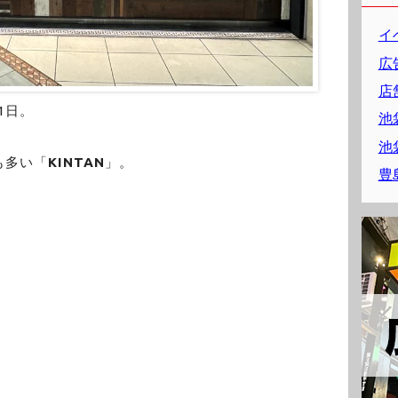
イ
広
店
1日。
池
池
も多い「
KINTAN
」。
豊
。