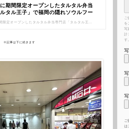
下に期間限定オープンしたタルタル弁当
タルタル王子」で福岡の隠れソウルフー
ご
タル弁当を食べてきた。
池袋駅地下に期間限定オープンしたタルタル弁当専門店「タルタル王子」に行ってきました！ 看板商品の「いかタル」は福岡の隠れソウルフードと呼ばれているらしい。
を
写
計
す
※記事は下に続きます
写
写
写
ご
は