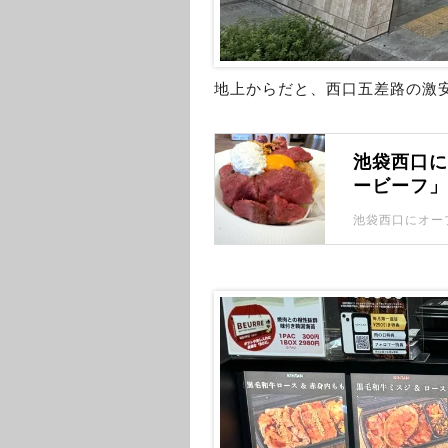
地上からだと、西口五差路の激
池袋西口
ービーフ